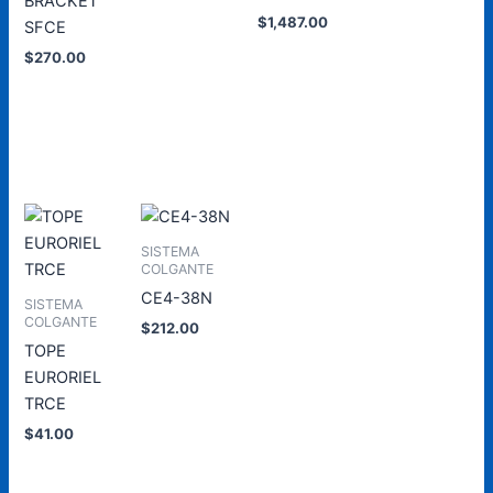
BRACKET
al
al
$
1,487.00
SFCE
carrito
carrito
$
270.00
Añadir
al
carrito
Añadir
al
carrito
SISTEMA
COLGANTE
CE4-38N
SISTEMA
COLGANTE
$
212.00
TOPE
Añadir
EURORIEL
al
TRCE
carrito
$
41.00
Añadir