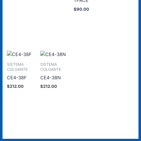
TFRCE
carrito
carrito
al
carrito
$
90.00
Añadir
al
carrito
SISTEMA
SISTEMA
COLGANTE
COLGANTE
CE4-38F
CE4-38N
$
212.00
$
212.00
Añadir
Añadir
al
al
carrito
carrito