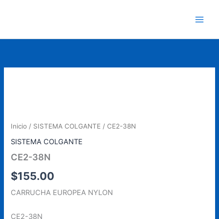
Ir
al
contenido
Inicio
/
SISTEMA COLGANTE
/ CE2-38N
SISTEMA COLGANTE
CE2-38N
$
155.00
CARRUCHA EUROPEA NYLON
CE2-38N