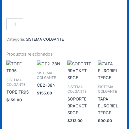
CE2-
Añadir Al Carrito
38F
cantidad
Categoría:
SISTEMA COLGANTE
Productos relacionados
SISTEMA
COLGANTE
SISTEMA
COLGANTE
CE2-38N
SISTEMA
SISTEMA
COLGANTE
COLGANTE
TOPE TR95
$
155.00
SOPORTE
TAPA
$
159.00
Añadir
BRACKET
EURORIEL
al
Añadir
SRCE
TFRCE
carrito
al
carrito
$
212.00
$
90.00