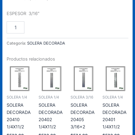
ESPESOR 3/16″
SOLERA
Añadir Al Carrito
DECORADA
20401
3/16x11/2
Categoría:
SOLERA DECORADA
cantidad
Productos relacionados
SOLERA 1/4
SOLERA 1/4
SOLERA 3/16
SOLERA 1/4
SOLERA
SOLERA
SOLERA
SOLERA
DECORADA
DECORADA
DECORADA
DECORADA
20410
20402
20405
20401
1/4X11/2
1/4X11/2
3/16×2
1/4X11/2