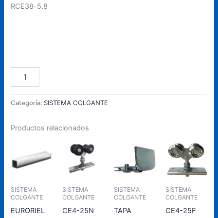
RCE38-5.8
EURORIEL
Añadir Al Carrito
RCE38-
5.8
cantidad
Categoría:
SISTEMA COLGANTE
Productos relacionados
SISTEMA
SISTEMA
SISTEMA
SISTEMA
COLGANTE
COLGANTE
COLGANTE
COLGANTE
EURORIEL
CE4-25N
TAPA
CE4-25F