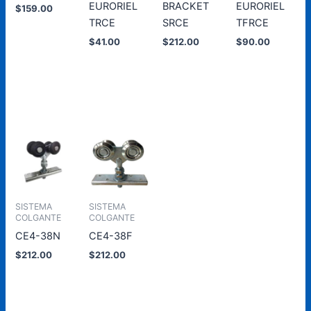
EURORIEL
BRACKET
EURORIEL
$
159.00
TRCE
SRCE
TFRCE
Añadir
$
41.00
$
212.00
$
90.00
al
carrito
Añadir
Añadir
Añadir
al
al
al
carrito
carrito
carrito
SISTEMA
SISTEMA
COLGANTE
COLGANTE
CE4-38N
CE4-38F
$
212.00
$
212.00
Añadir
Añadir
al
al
carrito
carrito