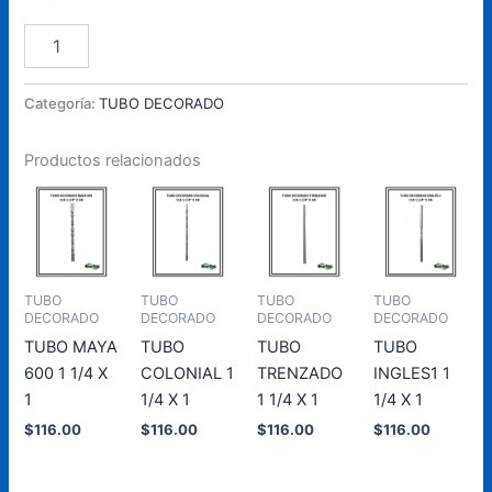
TUBO
Añadir Al Carrito
COLONIAL
COMBINADO
1
Categoría:
TUBO DECORADO
1/4
X
Productos relacionados
1
cantidad
TUBO
TUBO
TUBO
TUBO
DECORADO
DECORADO
DECORADO
DECORADO
TUBO MAYA
TUBO
TUBO
TUBO
600 1 1/4 X
COLONIAL 1
TRENZADO
INGLES1 1
1
1/4 X 1
1 1/4 X 1
1/4 X 1
$
116.00
$
116.00
$
116.00
$
116.00
Añadir
Añadir
Añadir
Añadir
al
al
al
al