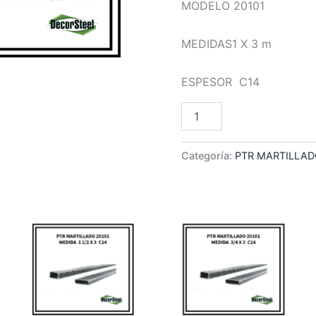
MODELO 20101
MEDIDAS1 X 3 m
ESPESOR C14
PTR
Añadir Al Car
MARTILLADO
1
X
Categoría:
PTR MARTILLA
3
cantidad