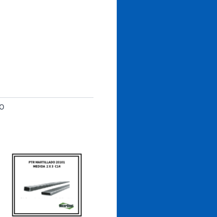
rito
DO