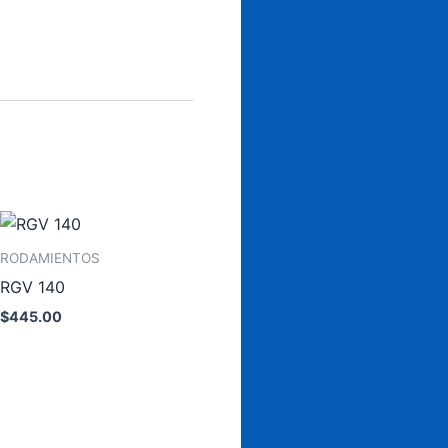
rito
RODAMIENTOS
RGV 140
$
445.00
Añadir al carrito